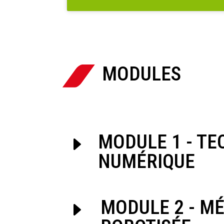
MODULES

MODULE 1 - T
C
NUMÉRIQUE
MODULE 2 - M
C