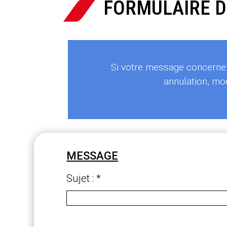
FORMULAIRE D

Si votre message concerne l
annulation, mod
MESSAGE
Sujet : *