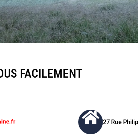
OUS FACILEMENT

ine.fr
27 Rue Phili