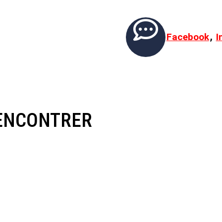

,
Facebook
I
RENCONTRER