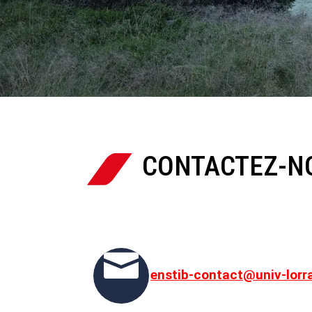
CONTACTEZ-N


enstib-contact@univ-lorra