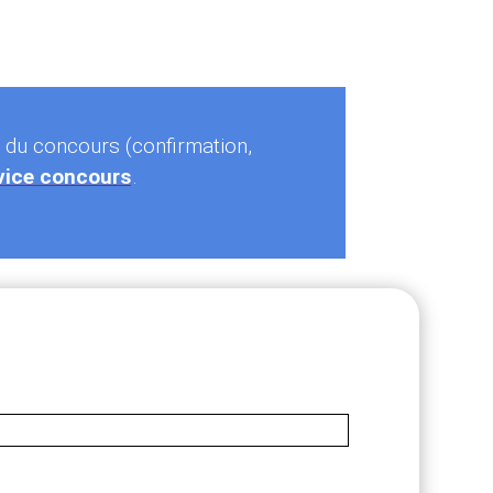
s du concours (confirmation,
vice concours
.