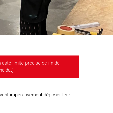
a date limite précise de fin de
didat).
oivent impérativement déposer leur