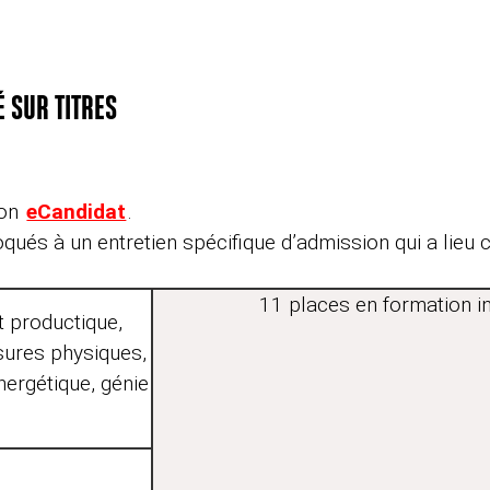
É SUR TITRES
ion
eCandidat
.
és à un entretien spécifique d’admission qui a lieu co
11 places en formation in
t productique,
sures physiques,
nergétique, génie