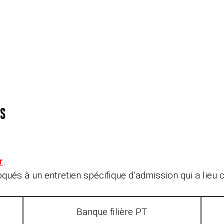
T
ES
r
.
és à un entretien spécifique d’admission qui a lieu co
Banque filière PT