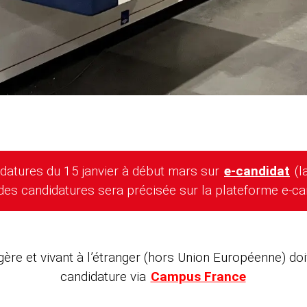
datures du 15 janvier à début mars sur
e-candidat
(l
des candidatures sera précisée sur la plateforme e-can
ngère et vivant à l’étranger (hors Union Européenne) d
candidature via
Campus France