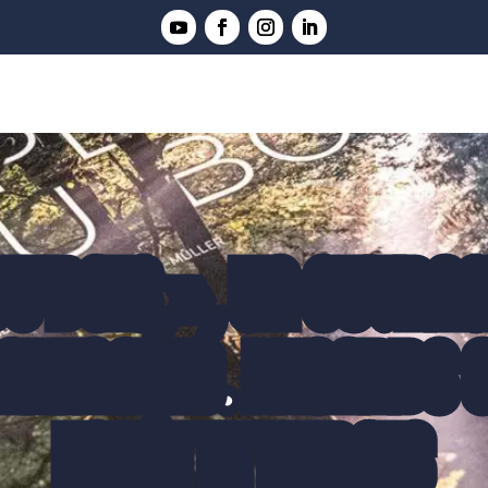
DU BOIS », UN OUVRAG
ARTAGÉES. REGARDS 
FORÊT ET LE BOIS