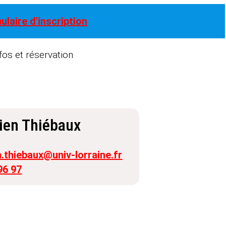
ulaire d'inscription
fos et réservation
ien Thiébaux
.thiebaux@univ-lorraine.fr
96 97