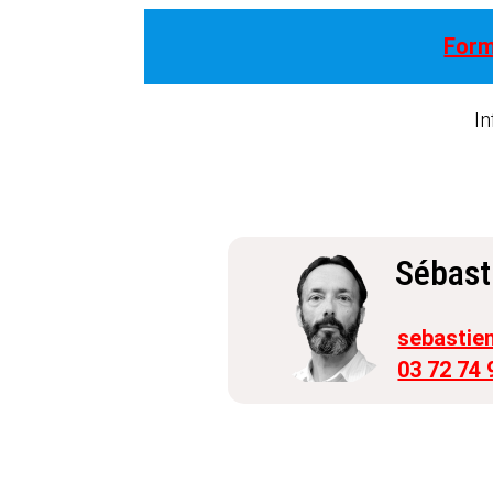
Form
In
Sébast
sebastien
03 72 74 