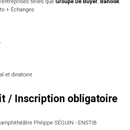
’entreprises telles que
Groupe De Buyer
,
Banook
nts + Échanges
B
 et dinatoire
 / Inscription obligatoire
 l'amphithéâtre Philippe SÉGUIN - ENSTIB