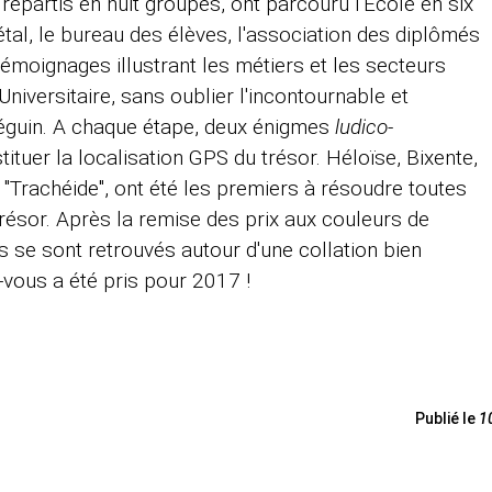
, répartis en huit groupes, ont parcouru l'Ecole en six
étal, le bureau des élèves, l'association des diplômés
témoignages illustrant les métiers et les secteurs
e Universitaire, sans oublier l'incontournable et
éguin. A chaque étape, deux énigmes
ludico-
ituer la localisation GPS du trésor. Héloïse, Bixente,
e "Trachéide", ont été les premiers à résoudre toutes
trésor. Après la remise des prix aux couleurs de
s se sont retrouvés autour d'une collation bien
-vous a été pris pour 2017 !
Publié le
1