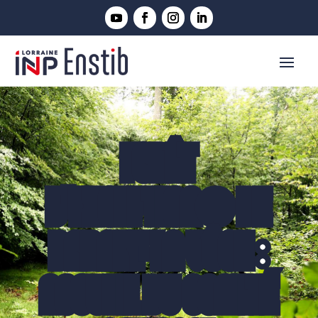
FORÊT
D'EXCEPTION® DE
DARNEY-LA VÔGE :
ACCUEIL DU COMITÉ