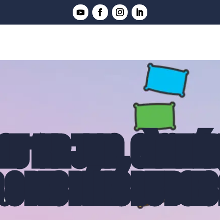
AU 1ER JUIN, 6ÈME ÉD
.0 DES DÉFIS DU BOIS 