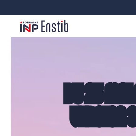
DU 25 MAI 
VERSION 3