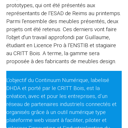
prototypes, qui ont été présentés aux
représentants de l'ESAD de Reims au printemps.
Parmi l'ensemble des meubles présentés, deux
projets ont été retenus. Ces derniers vont faire
l'objet d'un travail approfondi par Guillaume,
étudiant en Licence Pro à l'ENSTIB et stagiaire
au CRITT Bois. A terme, la gamme sera
proposée à des fabricants de meubles design.
L’objectif du Continuum Numérique, labelisé
DHDA et porté par le CRITT Bois, est la
création, avec et pour les entreprises, d’un
réseau de partenaires industriels connectés et
organisés grâce à un outil numérique type
plateforme web visant à faciliter, piloter et