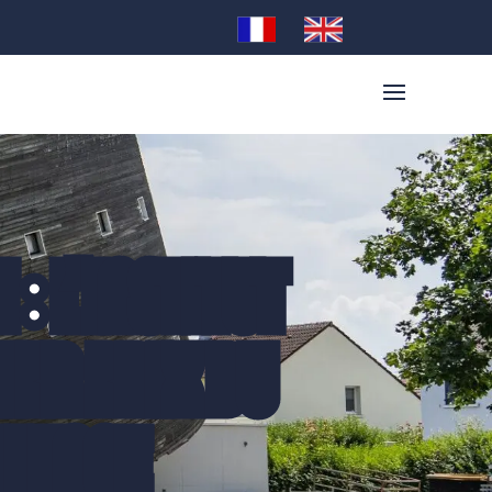
: L’INSTITUT
IER PRIX DU
LLENGE