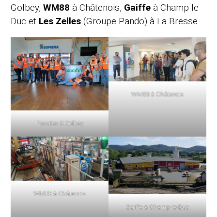
Golbey,
WM88
à Châtenois,
Gaiffe
à Champ-le-
Duc et
Les Zelles
(Groupe Pando) à La Bresse.
WM88 à Châtenois
Pavatex à Golbey
WM88 à Châtenois
Gaiffe à Champ-le-Duc